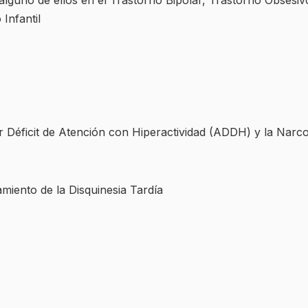
 y alguno de ellos en el Trastorno Bipolar, Trastorno Obses
Infantil
or Déficit de Atención con Hiperactividad (ADDH) y la Narco
miento de la Disquinesia Tardía