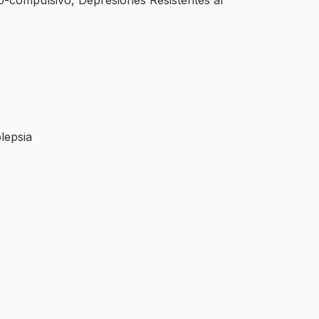
ivo-compulsivo, Depresiones Resistentes al
lepsia