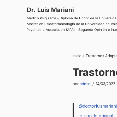
Dr. Luis Mariani
Saltar
Médico Psiquiatra - Diploma de Honor de la Universid
al
Máster en Psicofarmacología de la Universidad de Vale
contenido
Psychiatric Association (APA) - Segunda Opinión e Int
Inicio
»
Trastornos Adapta
Trastorn
por
admin
14/03/2022
@doctorluismariani
♬ sonido original –