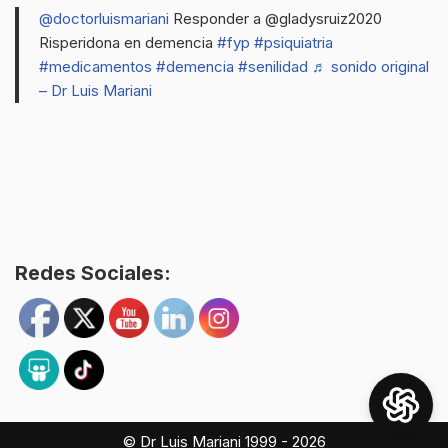
@doctorluismariani
Responder a @gladysruiz2020
Risperidona en demencia
#fyp
#psiquiatria
#medicamentos
#demencia
#senilidad
♬ sonido original
– Dr Luis Mariani
Redes Sociales:
© Dr Luis Mariani 1999 - 2026