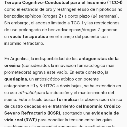
Terapia Cognitivo-Conductual para el Insomnio (TCC-I)
como el estándar de oro y restringen el uso de hipnóticos no
benzodiacepínicos (drogas Z) a corto plazo (≤4 semanas).
Sin embargo, el acceso limitado a TCC-I y las restricciones
de uso prolongado de benzodiacepinas/drogas Z generan
un
vacío terapéutico
en el manejo del paciente con
insomnio refractario.
En Argentina, la indisponibilidad de los
antagonistas de la
orexina
(considerados la innovación farmacológica más
prometedora) agrava este vacío. En este contexto, la
quetiapina
, un antipsicótico atípico con potente
antagonismo H1 y 5-HT2C a dosis bajas, se ha extendido en
su uso
off-label
para la inducción y el mantenimiento del
sueño. Este artículo busca
formalizar
la observación clínica
de cuatro décadas en el tratamiento del
Insomnio Crónico
Severo Refractario (ICSR)
, aportando una
evidencia de
vida real (RWE)
para conciliar la tensión entre las guías
académicas y la necesidad imperiosa de resultados en la