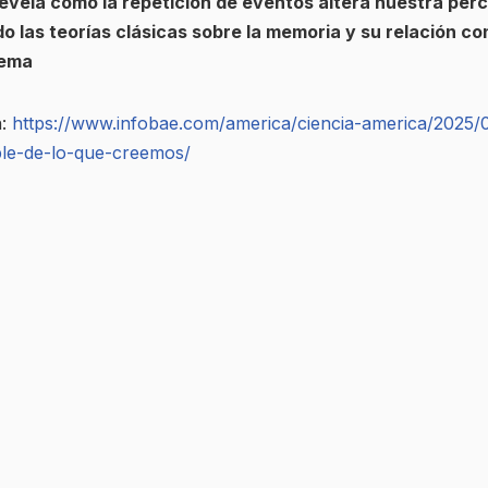
revela cómo la repetición de eventos altera nuestra pe
o las teorías clásicas sobre la memoria y su relación co
tema
n:
https://www.infobae.com/america/ciencia-america/2025/
le-de-lo-que-creemos/