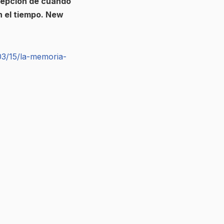
rcepción de cuándo
n el tiempo. New
03/15/la-memoria-