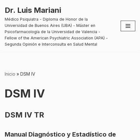
Dr. Luis Mariani
Saltar
Médico Psiquiatra - Diploma de Honor de la
al
Universidad de Buenos Aires (UBA) - Máster en
contenido
Psicofarmacología de la Universidad de Valencia -
Fellow of the American Psychiatric Association (APA) -
Segunda Opinión e Interconsulta en Salud Mental
Inicio
»
DSM IV
DSM IV
DSM IV TR
Manual Diagnóstico y Estadístico de