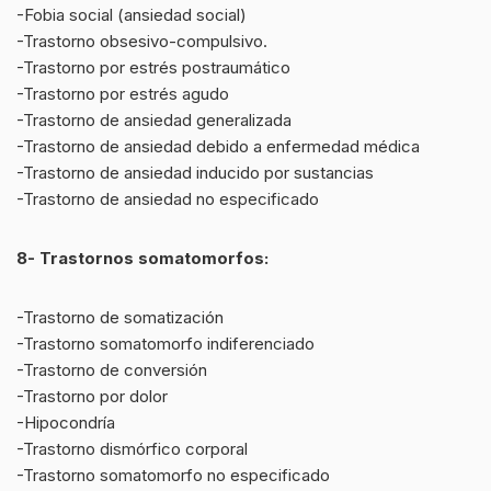
-Fobia social (ansiedad social)
-Trastorno obsesivo-compulsivo.
-Trastorno por estrés postraumático
-Trastorno por estrés agudo
-Trastorno de ansiedad generalizada
-Trastorno de ansiedad debido a enfermedad médica
-Trastorno de ansiedad inducido por sustancias
-Trastorno de ansiedad no especificado
8- Trastornos somatomorfos:
-Trastorno de somatización
-Trastorno somatomorfo indiferenciado
-Trastorno de conversión
-Trastorno por dolor
-Hipocondría
-Trastorno dismórfico corporal
-Trastorno somatomorfo no especificado