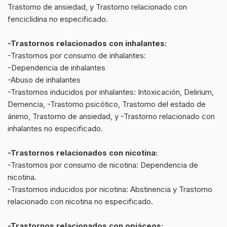
Trastorno de ansiedad, y Trastorno relacionado con
fenciclidina no especificado.
-Trastornos relacionados con inhalantes:
-Trastornos por consumo de inhalantes:
-Dependencia de inhalantes
-Abuso de inhalantes
-Trastornos inducidos por inhalantes: Intoxicación, Delirium,
Demencia, -Trastorno psicótico, Trastorno del estado de
ánimo, Trastorno de ansiedad, y -Trastorno relacionado con
inhalantes no especificado.
-Trastornos relacionados con nicotina:
-Trastornos por consumo de nicotina: Dependencia de
nicotina.
-Trastornos inducidos por nicotina: Abstinencia y Trastorno
relacionado con nicotina no especificado.
-Trastornos relacionados con opiáceos: