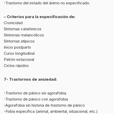
-Trastorno del estado del ánimo no especificado.
– Criterios para la especificación de:
Cronicidad
Síntomas catatónicos
Síntomas melancólicos
Síntomas atípicos
Inicio postparto
Curso longitudinal
Patrón estacional
Ciclos rápidos
7- Trastornos de ansiedad:
-Trastorno de pánico sin agorafobia
-Trastorno de pánico con agorafobia
-Agorafobia sin historia de trastorno de pánico
-Fobia específica (animal, ambiental, situacional, etc.)