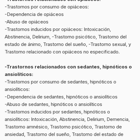
-Trastornos por consumo de opiáceos:
-Dependencia de opiáceos
-Abuso de opiáceos
-Trastornos inducidos por opiáceos: Intoxicación,
Abstinencia, Delirium, -Trastorno psicótico, Trastorno del
estado de ánimo, Trastorno del sueño, -Trastorno sexual, y
Trastorno relacionado con opiáceos no especificado.
-Trastornos relacionados con sedantes, hipnóticos o
ansiolíticos:
-Trastornos por consumo de sedantes, hipnóticos o
ansiolíticos:
-Dependencia de sedantes, hipnóticos o ansiolíticos
-Abuso de sedantes, hipnóticos o ansiolíticos
-Trastornos inducidos por sedantes, hipnóticos o
ansiolíticos: Intoxicación, Abstinencia, Delirium, Demencia,
Trastorno amnésico, Trastorno psicótico, Trastorno de
ansiedad, Trastorno del sueño, Trastorno del estado de