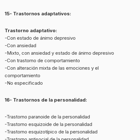
15- Trastornos adaptativos:
Trastorno adaptativo:
-Con estado de ánimo depresivo
-Con ansiedad
-Mixto, con ansiedad y estado de ánimo depresivo
-Con trastorno de comportamiento
-Con alteración mixta de las emociones y el
comportamiento
-No especificado
16- Trastornos de la personalidad:
-Trastorno paranoide de la personalidad
-Trastorno esquizoide de la personalidad
-Trastorno esquizotípico de la personalidad
-Trastorno antisocial de la personalidad