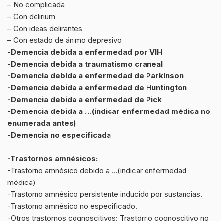
– No complicada
– Con delirium
– Con ideas delirantes
– Con estado de ánimo depresivo
-Demencia debida a enfermedad por VIH
-Demencia debida a traumatismo craneal
-Demencia debida a enfermedad de Parkinson
-Demencia debida a enfermedad de Huntington
-Demencia debida a enfermedad de Pick
-Demencia debida a …(indicar enfermedad médica no
enumerada antes)
-Demencia no especificada
-Trastornos amnésicos:
-Trastorno amnésico debido a …(indicar enfermedad
médica)
-Trastorno amnésico persistente inducido por sustancias.
-Trastorno amnésico no especificado.
-Otros trastornos cognoscitivos: Trastorno cognoscitivo no