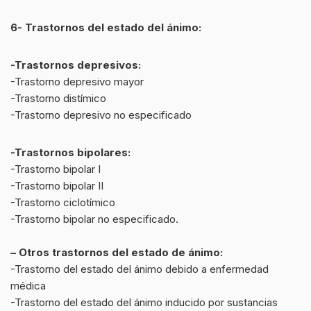
6- Trastornos del estado del ánimo:
-Trastornos depresivos:
-Trastorno depresivo mayor
-Trastorno distímico
-Trastorno depresivo no especificado
-Trastornos bipolares:
-Trastorno bipolar I
-Trastorno bipolar II
-Trastorno ciclotímico
-Trastorno bipolar no especificado.
– Otros trastornos del estado de ánimo:
-Trastorno del estado del ánimo debido a enfermedad
médica
-Trastorno del estado del ánimo inducido por sustancias