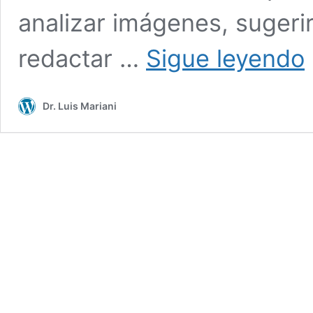
analizar imágenes, sugerir
In
redactar …
Sigue leyendo
Ar
y
M
Dr. Luis Mariani
el
d
n
e
t
e
h